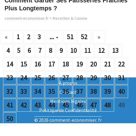
Comment Garder Ses Pâtisseries Fraîches
Plus Longtemps ?
comment-economiser.fr
>
Recettes & Cuisine
«
1
2
3
...
51
52
»
4
5
6
7
8
9
10
11
12
13
14
15
16
17
18
19
20
21
22
23
24
25
26
27
28
29
30
31
À propos
32
33
34
35
36
37
38
39
40
Contact
Mentions légales
41
42
43
44
45
46
47
48
49
Politique de Confidentialité
50
© 2026 comment-economiser. fr