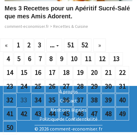
Mes 3 Recettes pour un Apéritif Sucré-Salé
que mes Amis Adorent.
comment-economiser.fr
>
Recettes & Cuisine
«
1
2
3
...
51
52
»
4
5
6
7
8
9
10
11
12
13
14
15
16
17
18
19
20
21
22
23
24
25
26
27
28
29
30
31
À propos
32
33
34
35
36
37
38
39
40
Contact
Mentions légales
41
42
43
44
45
46
47
48
49
Politique de Confidentialité
50
© 2026 comment-economiser. fr