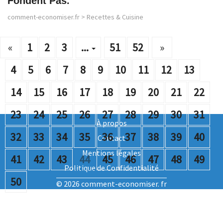
Fondent Pas.
comment-economiser.fr
>
Recettes & Cuisine
«
1
2
3
...
51
52
»
4
5
6
7
8
9
10
11
12
13
14
15
16
17
18
19
20
21
22
23
24
25
26
27
28
29
30
31
À propos
32
33
34
35
36
37
38
39
40
Contact
Mentions légales
41
42
43
44
45
46
47
48
49
Politique de Confidentialité
50
© 2026 comment-economiser. fr