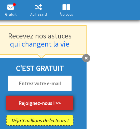
Gratuit
Au hasard
À propos
Recevez nos astuces
qui changent la vie
C'EST GRATUIT
Déjà 3 millions de lecteurs !