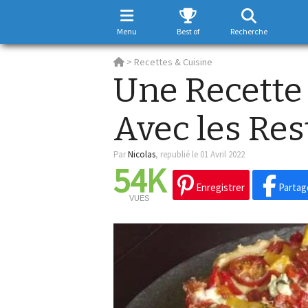
Menu
Best of
Recherche
>
Recettes & Cuisine
Une Recett
Avec les Re
Par
Nicolas
,
republié le 01 Avril 2022
54K
Enregistrer
Partag
VUES