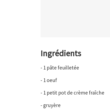
Ingrédients
- 1 pâte feuilletée
- 1 oeuf
- 1 petit pot de crème fraîche
- gruyère