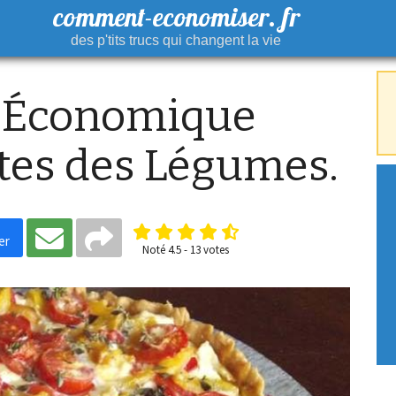
comment-economiser. fr
des p'tits trucs qui changent la vie
e Économique
stes des Légumes.
er
Noté
4.5
-
13
votes