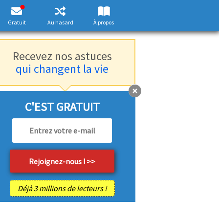
Gratuit
Au hasard
À propos
Recevez nos astuces
qui changent la vie
C'EST GRATUIT
Déjà 3 millions de lecteurs !