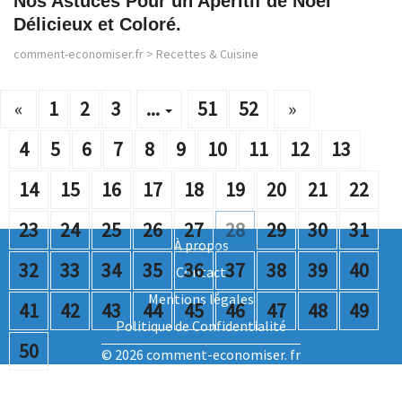
Nos Astuces Pour un Apéritif de Noël
Délicieux et Coloré.
comment-economiser.fr
>
Recettes & Cuisine
«
1
2
3
...
51
52
»
4
5
6
7
8
9
10
11
12
13
14
15
16
17
18
19
20
21
22
23
24
25
26
27
28
29
30
31
À propos
32
33
34
35
36
37
38
39
40
Contact
Mentions légales
41
42
43
44
45
46
47
48
49
Politique de Confidentialité
50
© 2026 comment-economiser. fr