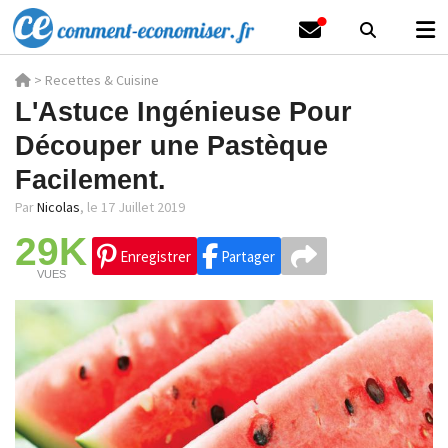
>
Recettes & Cuisine
L'Astuce Ingénieuse Pour
Découper une Pastèque
Facilement.
Par
Nicolas
,
le 17 Juillet 2019
29K
Enregistrer
Partager
VUES