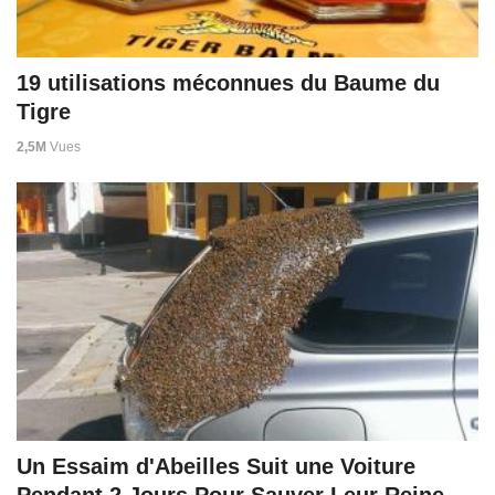
19 utilisations méconnues du Baume du
Tigre
2,5M
Vues
Un Essaim d'Abeilles Suit une Voiture