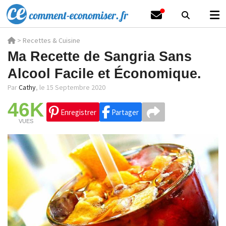
>
Recettes & Cuisine
Ma Recette de Sangria Sans
Alcool Facile et Économique.
Par
Cathy
,
le 15 Septembre 2020
46K
Enregistrer
Partager
VUES