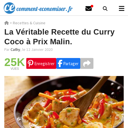
>
Recettes & Cuisine
La Véritable Recette du Curry
Coco à Prix Malin.
Par
Cathy
,
le 12 Janvier 2020
25K
Enregistrer
Partager
VUES