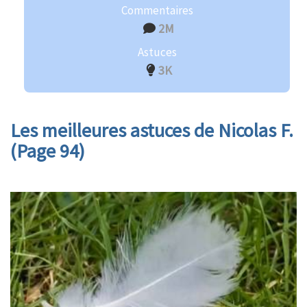
Commentaires
2M
Astuces
3K
Les meilleures astuces de Nicolas F.
(Page 94)