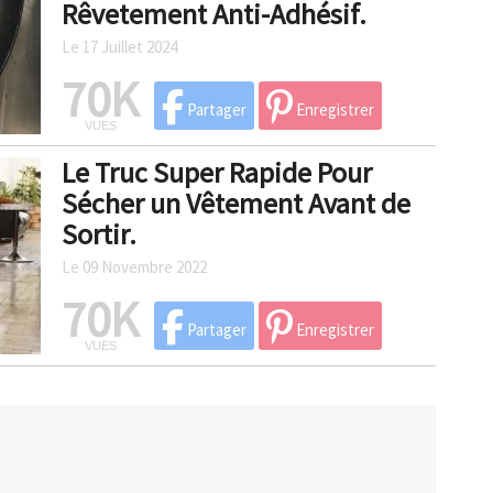
Rêvetement Anti-Adhésif.
Le 17 Juillet 2024
70K
Partager
Enregistrer
VUES
Le Truc Super Rapide Pour
Sécher un Vêtement Avant de
Sortir.
Le 09 Novembre 2022
70K
Partager
Enregistrer
VUES