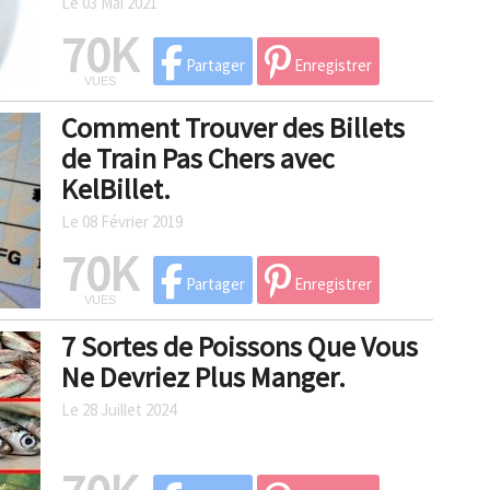
Le 03 Mai 2021
70K
Partager
Enregistrer
VUES
Comment Trouver des Billets
de Train Pas Chers avec
KelBillet.
Le 08 Février 2019
70K
Partager
Enregistrer
VUES
7 Sortes de Poissons Que Vous
Ne Devriez Plus Manger.
Le 28 Juillet 2024