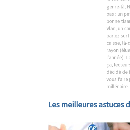
genre-là, Ni
pas : un p
bonne tisan
Vlan, un ca
parlez sur
caisse, là-
rayon (élu
l'année). 
ça, lecteur
décidé de f
vous faire 
millénaire.
Les meilleures astuces d