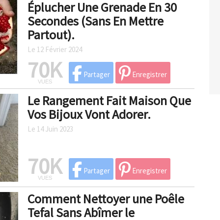
Éplucher Une Grenade En 30
Secondes (Sans En Mettre
Partout).
Le 12 Février 2024
70K
Partager
Enregistrer
VUES
Le Rangement Fait Maison Que
Vos Bijoux Vont Adorer.
Le 14 Juin 2023
70K
Partager
Enregistrer
VUES
Comment Nettoyer une Poêle
Tefal Sans Abîmer le