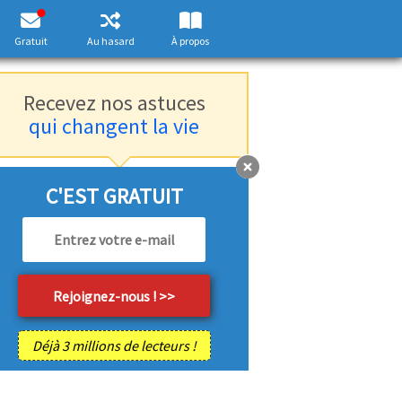
Gratuit
Au hasard
À propos
Recevez nos astuces
qui changent la vie
C'EST GRATUIT
Déjà 3 millions de lecteurs !