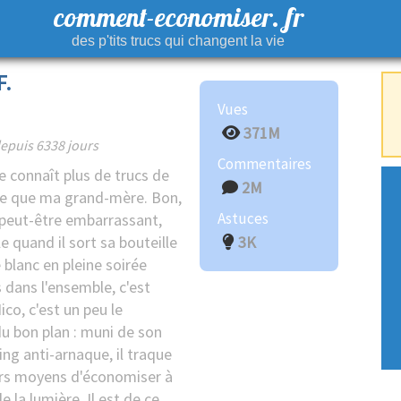
comment-economiser. fr
des p'tits trucs qui changent la vie
F.
Vues
371M
epuis 6338 jours
Commentaires
connaît plus de trucs de
2M
e que ma grand-mère. Bon,
Astuces
 peut-être embarrassant,
 quand il sort sa bouteille
3K
 blanc en pleine soirée
 dans l'ensemble, c'est
ico, c'est un peu le
u bon plan : muni de son
ng anti-arnaque, il traque
urs moyens d'économiser à
de la lumière. Il est de ce