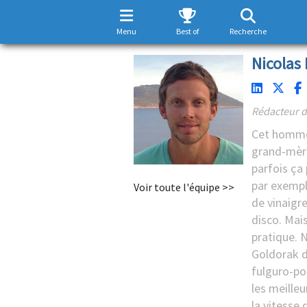
Menu
Best of
Recherche
Nicolas 
Rédacteur d
Cet homme 
grand-mèr
parfois ça
par exemple
Voir toute l'équipe >>
de vinaigre
disco. Mais
pratique. N
Goldorak d
fulguro-poi
les meille
la vitesse 