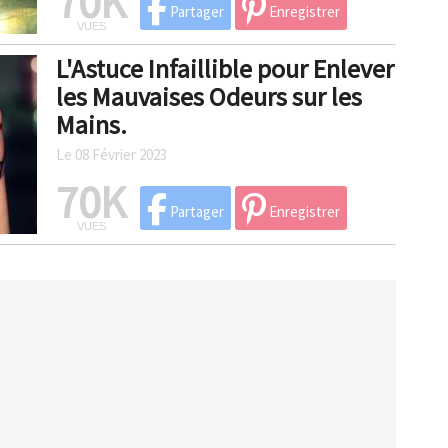
70K
Partager
Enregistrer
VUES
L'Astuce Infaillible pour Enlever
les Mauvaises Odeurs sur les
Mains.
Le 08 Février 2023
70K
Partager
Enregistrer
VUES