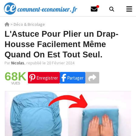
>
Déco & Bricolage
L'Astuce Pour Plier un Drap-
Housse Facilement Même
Quand On Est Tout Seul.
Par
Nicolas
,
republié le 20 Février 2024
68K
Enregistrer
Partager
VUES