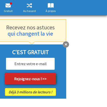
Gratuit
Au hasard
À propos
Recevez nos astuces
qui changent la vie
C'EST GRATUIT
Déjà 3 millions de lecteurs !