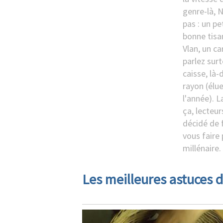
genre-là, Ni
pas : un p
bonne tisan
Vlan, un ca
parlez sur
caisse, là-
rayon (élu
l'année). 
ça, lecteur
décidé de f
vous faire 
millénaire.
Les meilleures astuces d