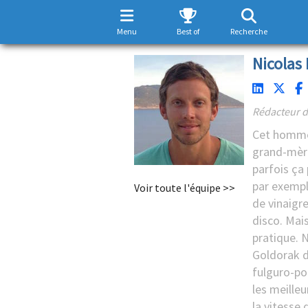
Menu
Best of
Recherche
Nicolas 
Rédacteur d
Cet homme 
grand-mèr
parfois ça
par exemple
Voir toute l'équipe >>
de vinaigre
disco. Mais
pratique. N
Goldorak d
fulguro-poi
les meille
la vitesse 