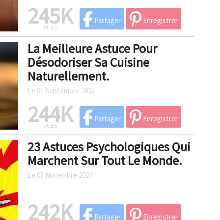
245K
Partager
Enregistrer
VUES
La Meilleure Astuce Pour
Désodoriser Sa Cuisine
Naturellement.
Le 01 Septembre 2025
244K
Partager
Enregistrer
VUES
23 Astuces Psychologiques Qui
Marchent Sur Tout Le Monde.
Le 05 Novembre 2024
242K
Partager
Enregistrer