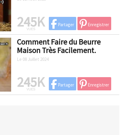
245K
Partager
Enregistrer
VUES
Comment Faire du Beurre
Maison Très Facilement.
Le 08 Juillet 2024
245K
Partager
Enregistrer
VUES