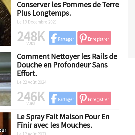
Conserver les Pommes de Terre
Plus Longtemps.
Le 19 Décembre 2023
248K
Partager
Enregistrer
VUES
Comment Nettoyer les Rails de
Douche en Profondeur Sans
Effort.
Le 22 Août 2024
246K
Partager
Enregistrer
VUES
Le Spray Fait Maison Pour En
Finir avec les Mouches.
Le 12 Août 2023