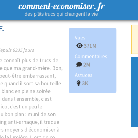
comment-economiser. fr
des p'tits trucs qui changent la vie
F.
Vues
371M
epuis 6335 jours
Commentaires
connaît plus de trucs de
2M
e que ma grand-mère. Bon,
Astuces
 peut-être embarrassant,
 quand il sort sa bouteille
3K
 blanc en pleine soirée
 dans l'ensemble, c'est
ico, c'est un peu le
u bon plan : muni de son
ng anti-arnaque, il traque
urs moyens d'économiser à
de la lumière. Il est de ce