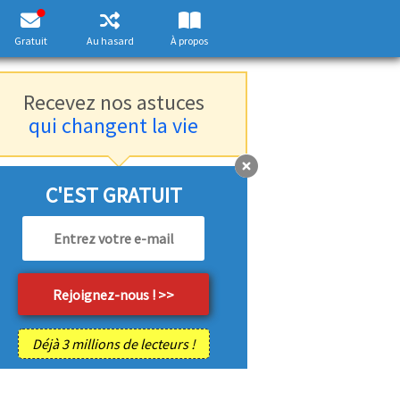
Gratuit
Au hasard
À propos
Recevez nos astuces
qui changent la vie
C'EST GRATUIT
Déjà 3 millions de lecteurs !