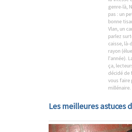
genre-là, Ni
pas : un p
bonne tisan
Vlan, un ca
parlez sur
caisse, là-
rayon (élu
l'année). 
ça, lecteur
décidé de f
vous faire 
millénaire.
Les meilleures astuces d