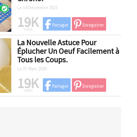
Le 14 Décembre 2023
19K
Partager
Enregistrer
VUES
La Nouvelle Astuce Pour
Éplucher Un Oeuf Facilement à
Tous les Coups.
Le 07 Mars 2020
19K
Partager
Enregistrer
VUES