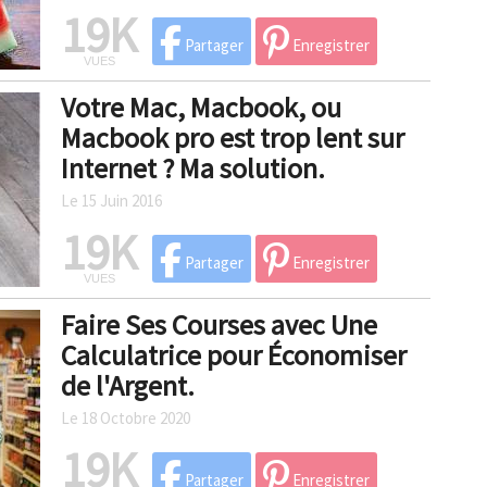
19K
Partager
Enregistrer
VUES
Votre Mac, Macbook, ou
Macbook pro est trop lent sur
Internet ? Ma solution.
Le 15 Juin 2016
19K
Partager
Enregistrer
VUES
Faire Ses Courses avec Une
Calculatrice pour Économiser
de l'Argent.
Le 18 Octobre 2020
19K
Partager
Enregistrer