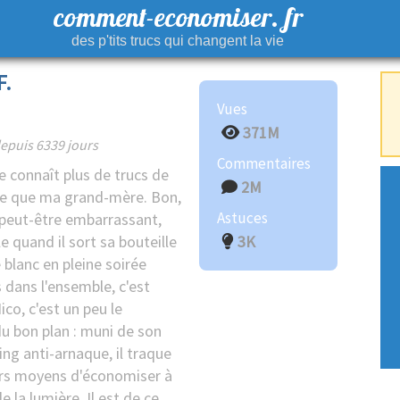
comment-economiser. fr
des p'tits trucs qui changent la vie
F.
Vues
371M
epuis 6339 jours
Commentaires
connaît plus de trucs de
2M
e que ma grand-mère. Bon,
Astuces
 peut-être embarrassant,
 quand il sort sa bouteille
3K
 blanc en pleine soirée
 dans l'ensemble, c'est
ico, c'est un peu le
u bon plan : muni de son
ng anti-arnaque, il traque
urs moyens d'économiser à
de la lumière. Il est de ce