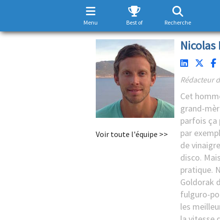
Menu
Best of
Recherche
Nicolas 
Rédacteur d
Cet homme 
grand-mèr
parfois ça
par exemple
Voir toute l'équipe >>
de vinaigre
disco. Mais
pratique. N
Goldorak d
fulguro-poi
les meille
la vitesse 