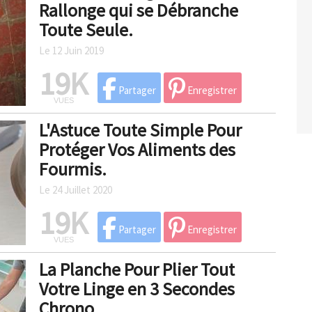
Rallonge qui se Débranche
Toute Seule.
Le 12 Juin 2019
19K
Partager
Enregistrer
VUES
L'Astuce Toute Simple Pour
Protéger Vos Aliments des
Fourmis.
Le 24 Juillet 2020
19K
Partager
Enregistrer
VUES
La Planche Pour Plier Tout
Votre Linge en 3 Secondes
Chrono.