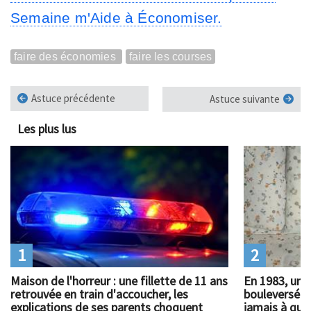
Semaine m'Aide à Économiser.
faire des économies
faire les courses
Astuce précédente
Astuce suivante
Les plus lus
1
2
Maison de l'horreur : une fillette de 11 ans
En 1983, un 
retrouvée en train d'accoucher, les
bouleversé l
explications de ses parents choquent
jamais à quoi