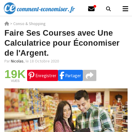
>
Conso & Shopping
Faire Ses Courses avec Une
Calculatrice pour Économiser
de l'Argent.
Par
Nicolas
,
le 18 Octobre 2020
19K
Enregistrer
Partager
VUES