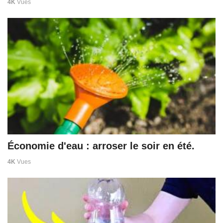
4K
Vues
Économie d'eau : arroser le soir en été.
4K
Vues