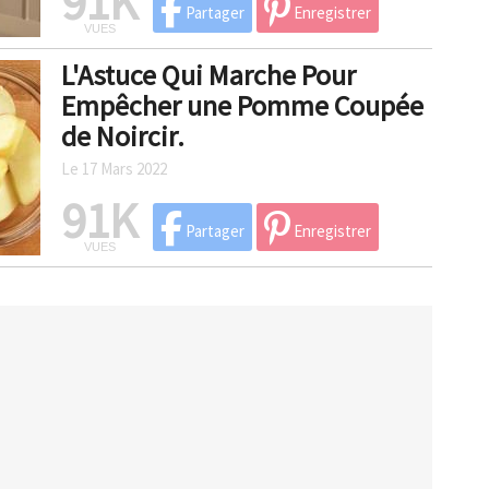
91K
Partager
Enregistrer
VUES
L'Astuce Qui Marche Pour
Empêcher une Pomme Coupée
de Noircir.
Le 17 Mars 2022
91K
Partager
Enregistrer
VUES