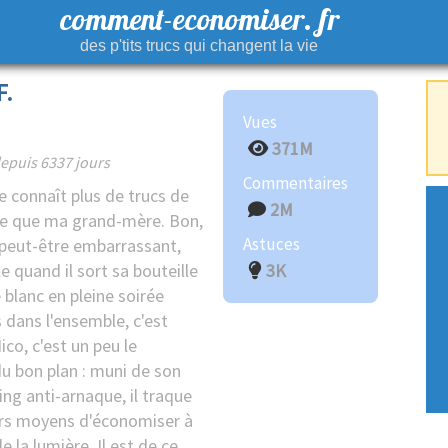
comment-economiser. fr
des p'tits trucs qui changent la vie
F.
Vues
371M
epuis 6337 jours
Commentaires
connaît plus de trucs de
2M
e que ma grand-mère. Bon,
Astuces
 peut-être embarrassant,
 quand il sort sa bouteille
3K
 blanc en pleine soirée
 dans l'ensemble, c'est
ico, c'est un peu le
u bon plan : muni de son
ng anti-arnaque, il traque
urs moyens d'économiser à
de la lumière. Il est de ce