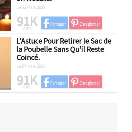
Le 23 Mars 2025
91K
Partager
Enregistrer
VUES
L'Astuce Pour Retirer le Sac de
la Poubelle Sans Qu'il Reste
Coincé.
Le 07 Mars 2024
91K
Partager
Enregistrer
VUES