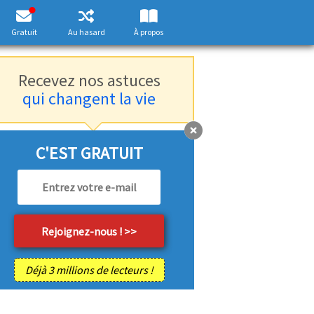
Gratuit
Au hasard
À propos
Recevez nos astuces
qui changent la vie
C'EST GRATUIT
Déjà 3 millions de lecteurs !