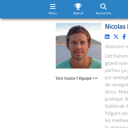
Menu
Best of
Recherche
Nicolas 
Rédacteur d
Cet homme 
grand-mèr
parfois ça
par exemple
Voir toute l'équipe >>
de vinaigre
disco. Mais
pratique. N
Goldorak d
fulguro-poi
les meille
la vitesse 