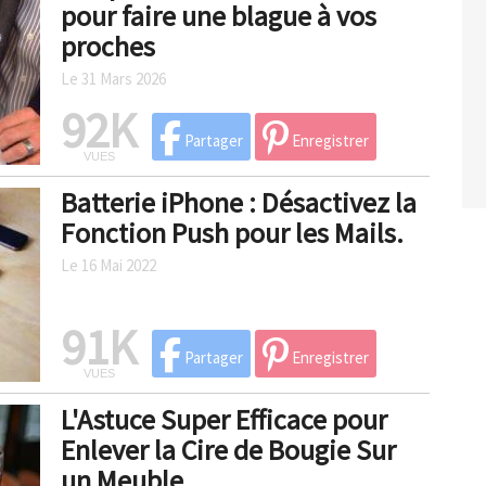
pour faire une blague à vos
proches
Le 31 Mars 2026
92K
Partager
Enregistrer
VUES
Batterie iPhone : Désactivez la
Fonction Push pour les Mails.
Le 16 Mai 2022
91K
Partager
Enregistrer
VUES
L'Astuce Super Efficace pour
Enlever la Cire de Bougie Sur
un Meuble.