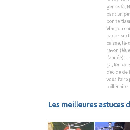
genre-là, Ni
pas : un p
bonne tisan
Vlan, un ca
parlez sur
caisse, là-
rayon (élu
l'année). 
ça, lecteur
décidé de f
vous faire 
millénaire.
Les meilleures astuces d