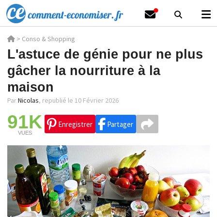
>
Conso & Shopping
L'astuce de génie pour ne plus
gâcher la nourriture à la
maison
Par
Nicolas
,
republié le 10 Février 2026
91K
Enregistrer
Partager
VUES