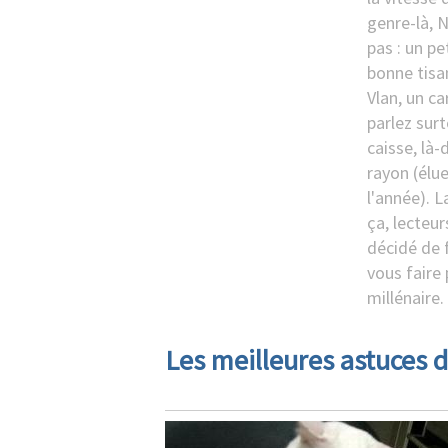
genre-là, Ni
pas : un p
bonne tisan
Vlan, un ca
parlez sur
caisse, là-
rayon (élu
l'année). 
ça, lecteur
décidé de f
vous faire 
millénaire.
Les meilleures astuces d