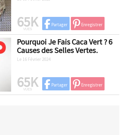
65K
Partager
Enregistrer
VUES
Pourquoi Je Fais Caca Vert ? 6
Causes des Selles Vertes.
Le 16 Février 2024
65K
Partager
Enregistrer
VUES