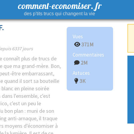
comment-economiser. fr
des p'tits trucs qui changent la vie
F.
Vues
371M
epuis 6337 jours
Commentaires
connaît plus de trucs de
2M
e que ma grand-mère. Bon,
Astuces
 peut-être embarrassant,
 quand il sort sa bouteille
3K
 blanc en pleine soirée
 dans l'ensemble, c'est
ico, c'est un peu le
u bon plan : muni de son
ng anti-arnaque, il traque
urs moyens d'économiser à
de la lumière. Il est de ce