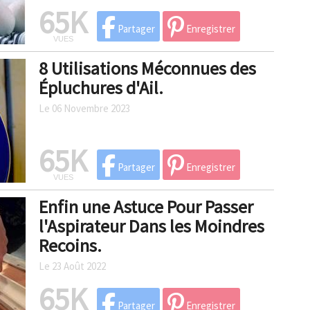
65K
Partager
Enregistrer
VUES
8 Utilisations Méconnues des
Épluchures d'Ail.
Le 06 Novembre 2023
65K
Partager
Enregistrer
VUES
Enfin une Astuce Pour Passer
l'Aspirateur Dans les Moindres
Recoins.
Le 23 Août 2022
65K
Partager
Enregistrer