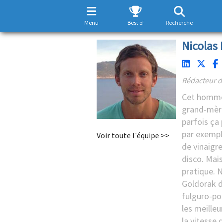
Menu
Best of
Recherche
Nicolas 
Rédacteur d
Cet homme 
grand-mèr
parfois ça
par exemple
Voir toute l'équipe >>
de vinaigre
disco. Mais
pratique. N
Goldorak d
fulguro-poi
les meille
la vitesse 