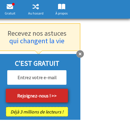
Gratuit
Au hasard
À propos
Recevez nos astuces
qui changent la vie
C'EST GRATUIT
Déjà 3 millions de lecteurs !