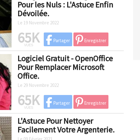
Pour les Nuls : L'Astuce Enfin
Dévoilée.
Le 19 Novembre 2022
65K
Partager
Enregistrer
VUES
Logiciel Gratuit - OpenOffice
Pour Remplacer Microsoft
Office.
Le 29 Novembre 2022
65K
Partager
Enregistrer
VUES
L'Astuce Pour Nettoyer
Facilement Votre Argenterie.
Le 09 Février 2023