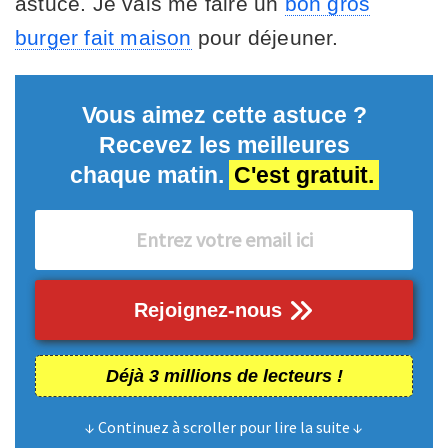
astuce. Je vais me faire un
bon gros
burger fait maison
pour déjeuner.
Vous aimez cette astuce ?
Recevez les meilleures
chaque matin.
C'est gratuit.
Rejoignez-nous
Déjà 3 millions de lecteurs !
↓ Continuez à scroller pour lire la suite ↓