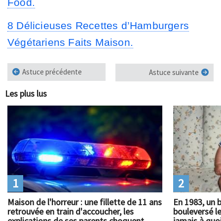
Food.
8 Délicieuses Recettes d’Hamburgers
Végétariens Faits Maison.
Astuce précédente
Astuce suivante
Les plus lus
1
2
Maison de l'horreur : une fillette de 11 ans
En 1983, un 
retrouvée en train d'accoucher, les
bouleversé l
explications de ses parents choquent
jamais à quoi