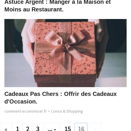
Astuce Argent : Manger à la Maison et
Moins au Restaurant.
Cadeaux Pas Chers : Offrir des Cadeaux
d'Occasion.
comment-economiser.fr
>
Conso & Shopping
«
1
2
3
...
15
16
»