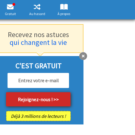
Gratuit
Au hasard
À propos
Recevez nos astuces
qui changent la vie
C'EST GRATUIT
Déjà 3 millions de lecteurs !