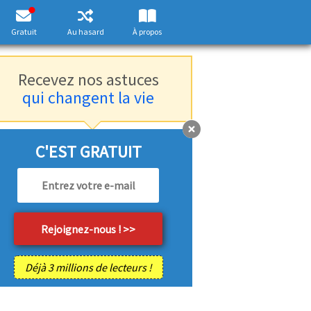
Gratuit
Au hasard
À propos
Recevez nos astuces
qui changent la vie
C'EST GRATUIT
Déjà 3 millions de lecteurs !