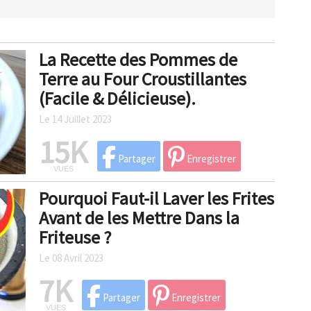
La Recette des Pommes de
Terre au Four Croustillantes
(Facile & Délicieuse).
Le 14 Juillet 2023
15K
Partager
Enregistrer
VUES
Pourquoi Faut-il Laver les Frites
Avant de les Mettre Dans la
Friteuse ?
Le 08 Avril 2023
7K
Partager
Enregistrer
VUES