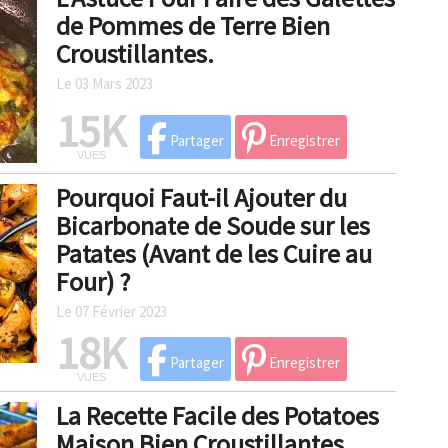
de Pommes de Terre Bien
Croustillantes.
Le 03 Mars 2023
15K
Partager
Enregistrer
VUES
Pourquoi Faut-il Ajouter du
Bicarbonate de Soude sur les
Patates (Avant de les Cuire au
Four) ?
Le 07 Février 2023
18K
Partager
Enregistrer
VUES
La Recette Facile des Potatoes
Maison Bien Croustillantes