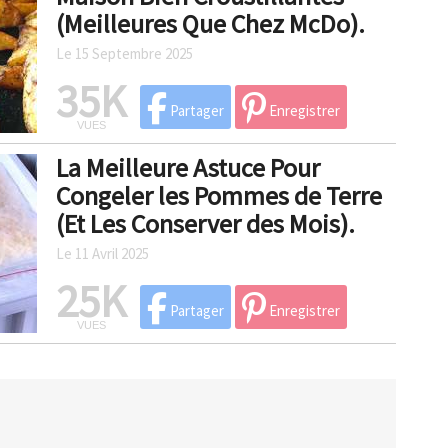
(Meilleures Que Chez McDo).
Le 15 Septembre 2025
35K
Partager
Enregistrer
VUES
La Meilleure Astuce Pour
Congeler les Pommes de Terre
(Et Les Conserver des Mois).
Le 11 Avril 2025
25K
Partager
Enregistrer
VUES