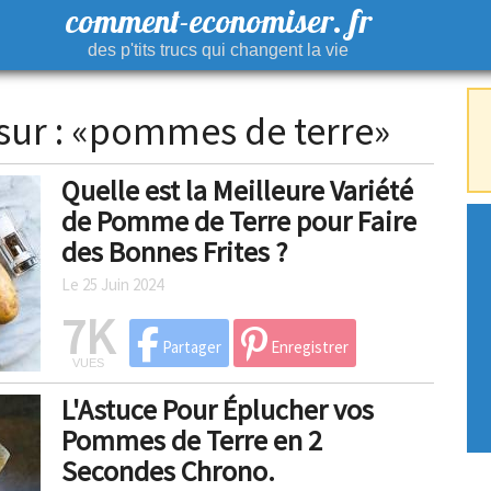
comment-economiser. fr
des p'tits trucs qui changent la vie
 sur : «pommes de terre»
Quelle est la Meilleure Variété
de Pomme de Terre pour Faire
des Bonnes Frites ?
Le 25 Juin 2024
7K
Partager
Enregistrer
VUES
L'Astuce Pour Éplucher vos
Pommes de Terre en 2
Secondes Chrono.