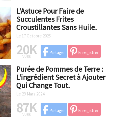
L'Astuce Pour Faire de
Succulentes Frites
Croustillantes Sans Huile.
Le 17 Octobre 2025
20K
Partager
Enregistrer
VUES
Purée de Pommes de Terre :
L'ingrédient Secret à Ajouter
Qui Change Tout.
Le 29 Mars 2024
87K
Partager
Enregistrer
VUES