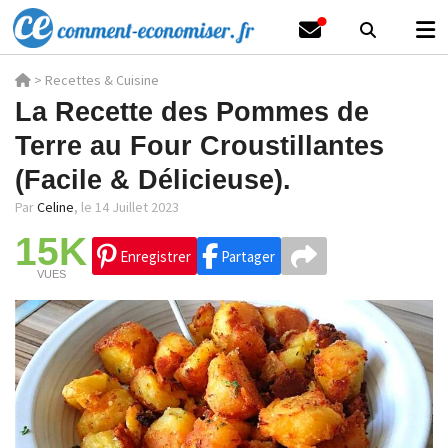
>
Recettes & Cuisine
La Recette des Pommes de
Terre au Four Croustillantes
(Facile & Délicieuse).
Par
Celine
,
le 14 Juillet 2023
15K
Enregistrer
Partager
VUES