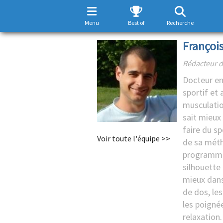
Menu
Best of
Recherche
François
Rédacteur d
Docteur en
sportif et
musculatio
sait mieu
faire du sp
Voir toute l'équipe >>
de sa méth
programme
silhouette
mieux dans
de dos, le
les poigné
relaxation.