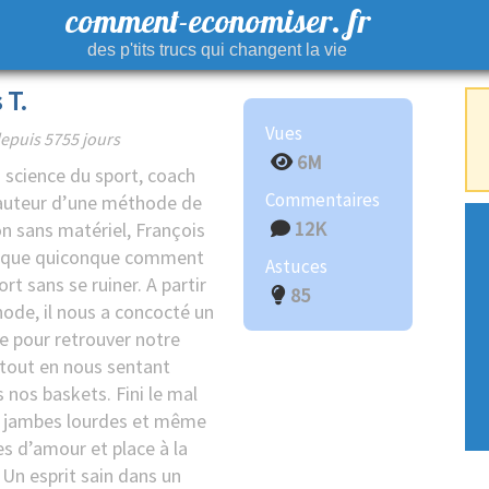
comment-economiser. fr
des p'tits trucs qui changent la vie
 T.
Vues
epuis 5755 jours
6M
 science du sport, coach
Commentaires
 auteur d’une méthode de
12K
n sans matériel, François
x que quiconque comment
Astuces
ort sans se ruiner. A partir
85
ode, il nous a concocté un
 pour retrouver notre
 tout en nous sentant
 nos baskets. Fini le mal
s jambes lourdes et même
es d’amour et place à la
 Un esprit sain dans un