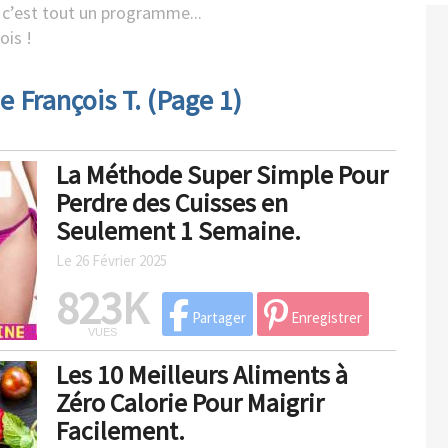
, c’est tout un programme...
ois !
e François T. (Page 1)
La Méthode Super Simple Pour
Perdre des Cuisses en
Seulement 1 Semaine.
Le 26 Février 2025
823K
Partager
Enregistrer
VUES
Les 10 Meilleurs Aliments à
Zéro Calorie Pour Maigrir
Facilement.