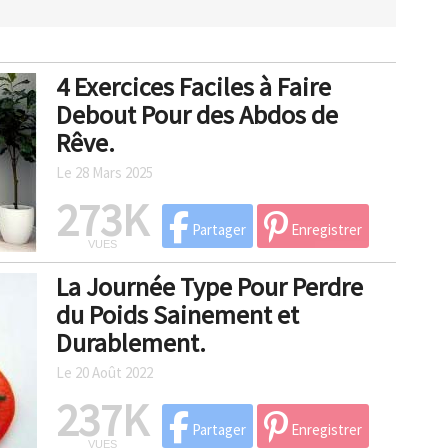
4 Exercices Faciles à Faire
Debout Pour des Abdos de
Rêve.
Le 28 Mars 2025
273K
Partager
Enregistrer
VUES
La Journée Type Pour Perdre
du Poids Sainement et
Durablement.
Le 20 Août 2022
237K
Partager
Enregistrer
VUES