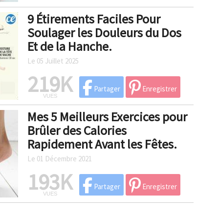
9 Étirements Faciles Pour
Soulager les Douleurs du Dos
Et de la Hanche.
Le 05 Juillet 2025
219K
Partager
Enregistrer
VUES
Mes 5 Meilleurs Exercices pour
Brûler des Calories
Rapidement Avant les Fêtes.
Le 01 Décembre 2021
193K
Partager
Enregistrer
VUES