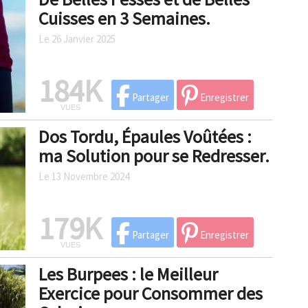
Cuisses en 3 Semaines.
Le 26 Janvier 2025
184K
Partager
Enregistrer
VUES
Dos Tordu, Épaules Voûtées :
ma Solution pour se Redresser.
Le 13 Novembre 2024
179K
Partager
Enregistrer
VUES
Les Burpees : le Meilleur
Exercice pour Consommer des