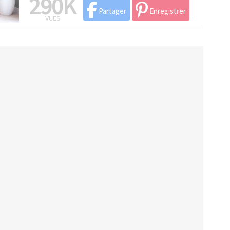
290K
Partager
Enregistrer
VUES