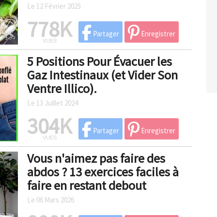
Le 12 Février 2025
778K
Partager
Enregistrer
VUES
5 Positions Pour Évacuer les
Gaz Intestinaux (et Vider Son
Ventre Illico).
Le 13 Juillet 2024
304K
Partager
Enregistrer
VUES
Vous n'aimez pas faire des
abdos ? 13 exercices faciles à
faire en restant debout
Le 06 Mars 2026