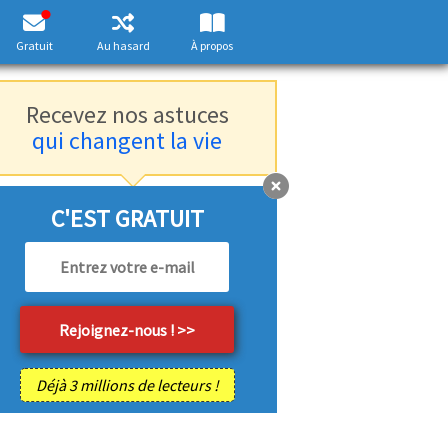
Gratuit
Au hasard
À propos
Recevez nos astuces
qui changent la vie
C'EST GRATUIT
Déjà 3 millions de lecteurs !