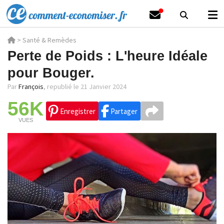
>
Santé & Remèdes
Perte de Poids : L'heure Idéale
pour Bouger.
Par
François
,
republié le 21 Janvier 2024
56K
Enregistrer
Partager
VUES