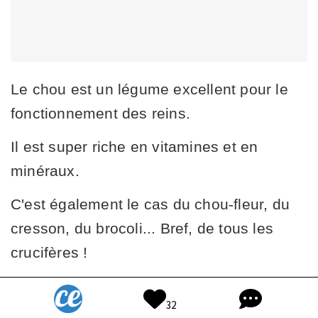
Le chou est un légume excellent pour le
fonctionnement des reins.
Il est super riche en vitamines et en
minéraux.
C'est également le cas du chou-fleur, du
cresson, du brocoli... Bref, de tous les
crucifères !
Par contre, le chou contient
peu de
32
potassium, phosphore et sodium.