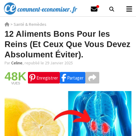
>
Santé & Remèdes
12 Aliments Bons Pour les
Reins (Et Ceux Que Vous Devez
Absolument Éviter).
Par
Celine
,
republié le 29 Janvier 2025
48K
Enregistrer
Partager
VUES