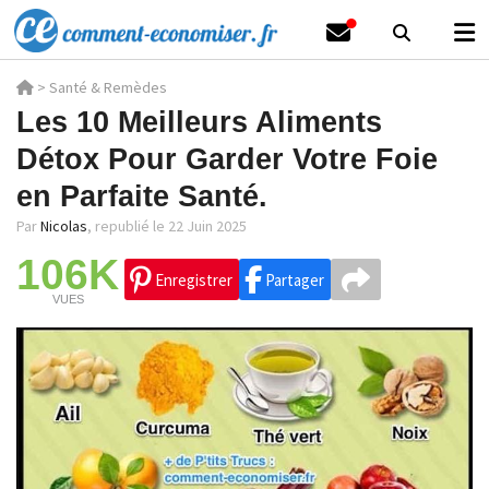
>
Santé & Remèdes
Les 10 Meilleurs Aliments
Détox Pour Garder Votre Foie
en Parfaite Santé.
Par
Nicolas
,
republié le 22 Juin 2025
106K
Enregistrer
Partager
VUES