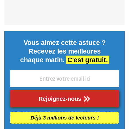
Vous aimez cette astuce ?
Recevez les meilleures
chaque matin.
C'est gratuit.
Rejoignez-nous
Déjà 3 millions de lecteurs !