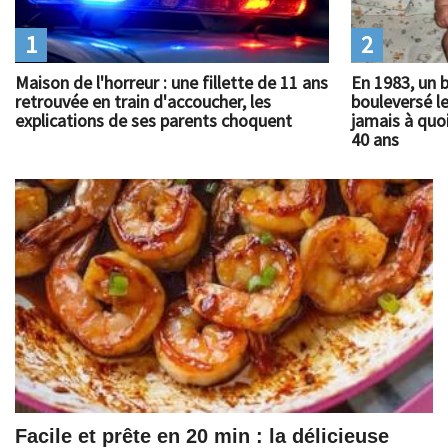
1
2
Maison de l'horreur : une fillette de 11 ans
En 1983, un 
retrouvée en train d'accoucher, les
bouleversé l
explications de ses parents choquent
jamais à quoi
40 ans
Facile et prête en 20 min : la délicieuse