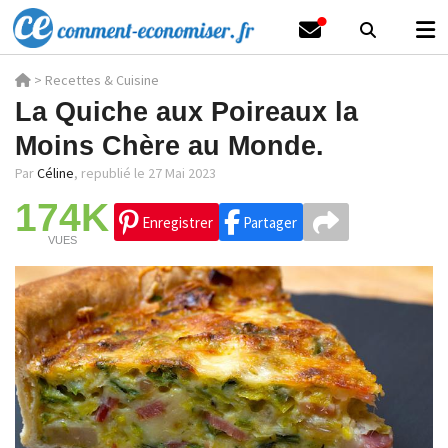
>
Recettes & Cuisine
La Quiche aux Poireaux la
Moins Chère au Monde.
Par
Céline
,
republié le 27 Mai 2023
174K
Enregistrer
Partager
VUES