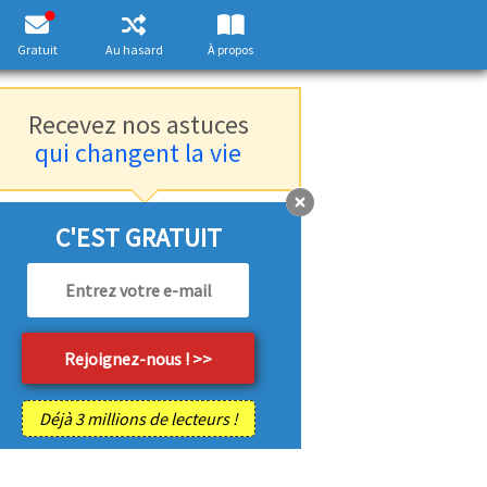
Gratuit
Au hasard
À propos
Recevez nos astuces
qui changent la vie
C'EST GRATUIT
Déjà 3 millions de lecteurs !