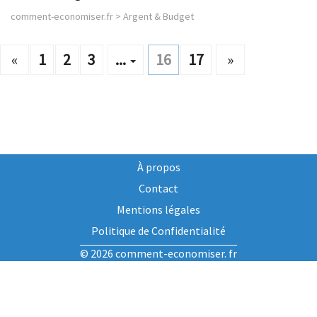
comment-economiser.fr
>
Argent & Budget
«
1
2
3
...
16
17
»
À propos
Contact
Mentions légales
Politique de Confidentialité
© 2026 comment-economiser. fr