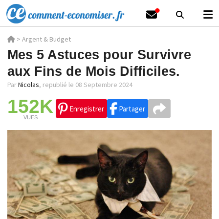
>
Argent & Budget
Mes 5 Astuces pour Survivre
aux Fins de Mois Difficiles.
Par
Nicolas
,
republié le 08 Septembre 2024
152K
Enregistrer
Partager
VUES