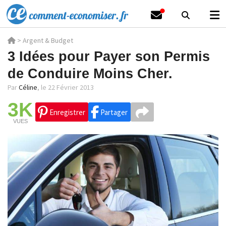
>
Argent & Budget
3 Idées pour Payer son Permis
de Conduire Moins Cher.
Par
Céline
,
le 22 Février 2013
3K
Enregistrer
Partager
VUES