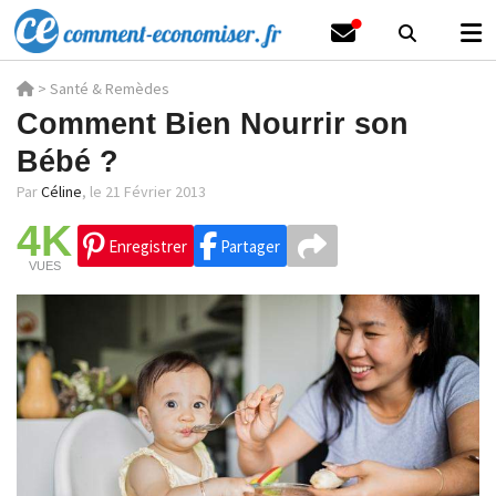
>
Santé & Remèdes
Comment Bien Nourrir son
Bébé ?
Par
Céline
,
le 21 Février 2013
4K
Enregistrer
Partager
VUES