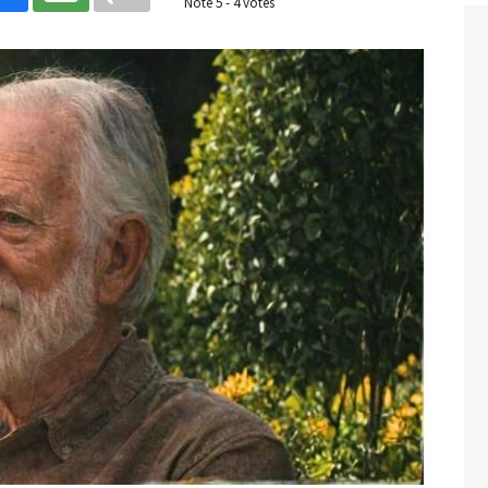
Noté
5
-
4
votes