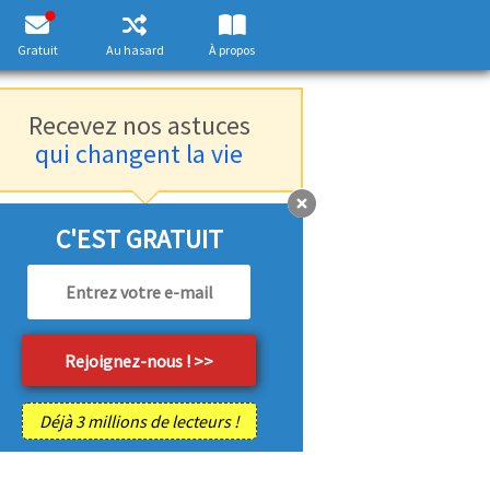
Gratuit
Au hasard
À propos
Recevez nos astuces
qui changent la vie
C'EST GRATUIT
Déjà 3 millions de lecteurs !