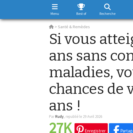
Menu
Best of
Recherche
>
Santé & Remèdes
Si vous attei
ans sans con
maladies, vo
chances de v
ans !
Par
Rudy
,
republié le 29 Avril 2026
27K
Enregistrer
Partag