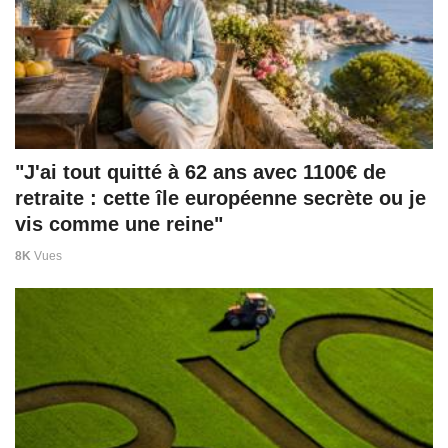
"J'ai tout quitté à 62 ans avec 1100€ de
retraite : cette île européenne secrète ou je
vis comme une reine"
8K
Vues