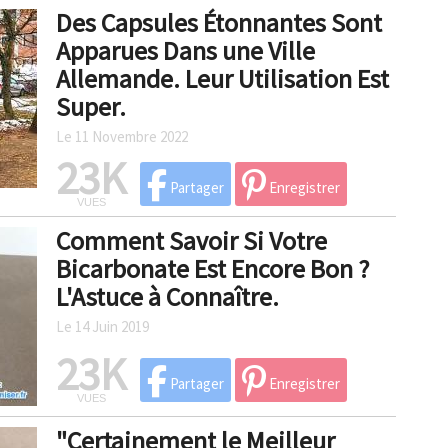
Des Capsules Étonnantes Sont
Apparues Dans une Ville
Allemande. Leur Utilisation Est
Super.
Le 11 Novembre 2022
23K
Partager
Enregistrer
VUES
Comment Savoir Si Votre
Bicarbonate Est Encore Bon ?
L'Astuce à Connaître.
Le 14 Juin 2019
23K
Partager
Enregistrer
VUES
"Certainement le Meilleur