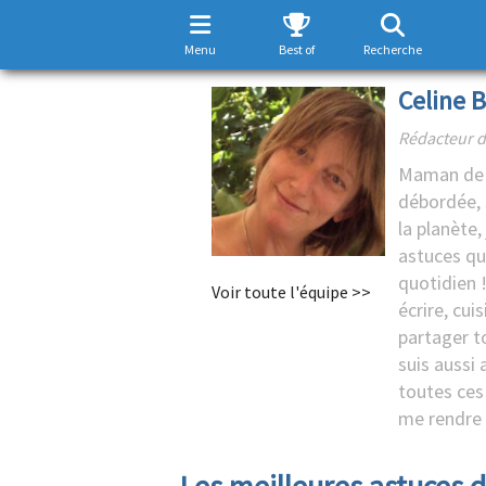
Menu
Best of
Recherche
Celine B
Rédacteur d
Maman de 
débordée, 
la planète,
astuces qui
quotidien !
Voir toute l'équipe >>
écrire, cuis
partager t
suis aussi 
toutes ces
me rendre p