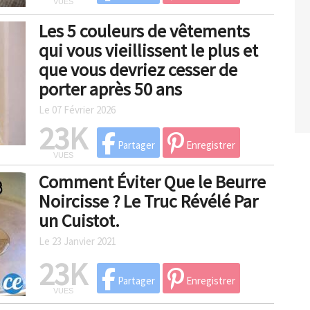
VUES
Les 5 couleurs de vêtements
qui vous vieillissent le plus et
que vous devriez cesser de
porter après 50 ans
Le 07 Février 2026
23K
Partager
Enregistrer
VUES
Comment Éviter Que le Beurre
Noircisse ? Le Truc Révélé Par
un Cuistot.
Le 23 Janvier 2021
23K
Partager
Enregistrer
VUES