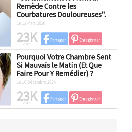
Remède Contre les
Courbatures Douloureuses".
Le 12 Mars 2020
23K
Partager
Enregistrer
VUES
Pourquoi Votre Chambre Sent
Si Mauvais le Matin (Et Que
Faire Pour Y Remédier) ?
Le 10 Décembre 2024
23K
Partager
Enregistrer
VUES