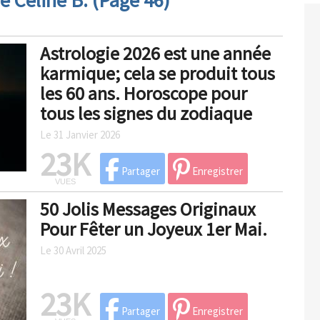
e Celine B. (Page 46)
Astrologie 2026 est une année
karmique; cela se produit tous
les 60 ans. Horoscope pour
tous les signes du zodiaque
Le 31 Janvier 2026
23K
Partager
Enregistrer
VUES
50 Jolis Messages Originaux
Pour Fêter un Joyeux 1er Mai.
Le 30 Avril 2025
23K
Partager
Enregistrer