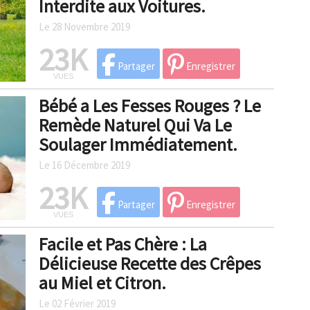
Interdite aux Voitures.
Le 28 Novembre 2019
23K
Partager
Enregistrer
VUES
Bébé a Les Fesses Rouges ? Le
Remède Naturel Qui Va Le
Soulager Immédiatement.
Le 16 Décembre 2019
23K
Partager
Enregistrer
VUES
Facile et Pas Chère : La
Délicieuse Recette des Crêpes
au Miel et Citron.
Le 02 Février 2019