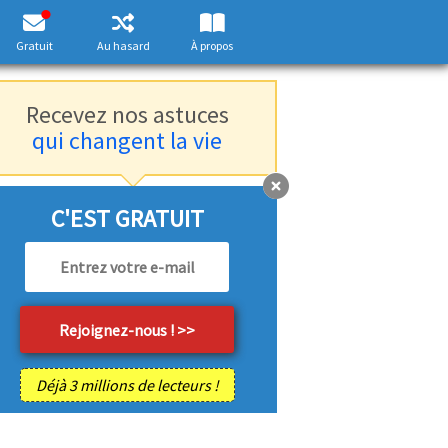
Gratuit
Au hasard
À propos
Recevez nos astuces
qui changent la vie
C'EST GRATUIT
Déjà 3 millions de lecteurs !