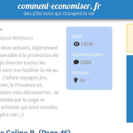
comment-economiser. fr
des p'tits trucs qui changent la vie
.
Vues
epuis 4699 jours
197M
deux enfants, légèrement
Commentaires
sensible à la protection de
628K
 je cherche toutes les
 vont me faciliter la vie au
Astuces
 J’adore voyager, lire,
2K
iner, la Provence et...
outes mes découvertes. Je
attirée par le yoga et
 activités qui sont censées
lus zen ;-)