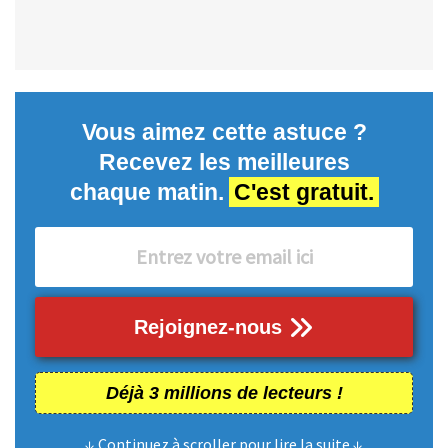
Vous aimez cette astuce ?
Recevez les meilleures
chaque matin.
C'est gratuit.
Rejoignez-nous
Déjà 3 millions de lecteurs !
↓ Continuez à scroller pour lire la suite ↓