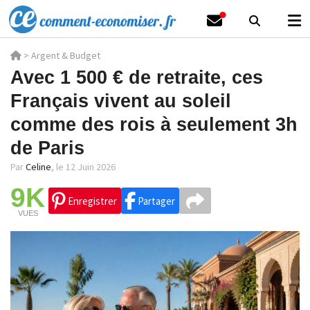
>
Argent & Budget
Avec 1 500 € de retraite, ces
Français vivent au soleil
comme des rois à seulement 3h
de Paris
Par
Celine
,
le 12 Juin 2026
9K
Enregistrer
Partager
VUES