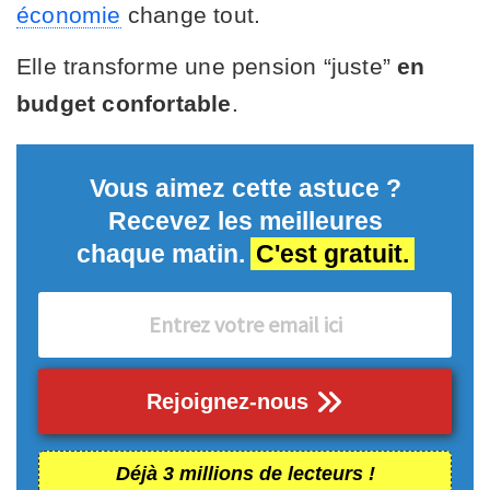
économie
change tout.
Elle transforme une pension “juste”
en
budget confortable
.
Vous aimez cette astuce ?
Recevez les meilleures
chaque matin.
C'est gratuit.
Rejoignez-nous
Déjà 3 millions de lecteurs !