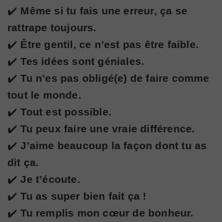
✔️
Même si tu fais une erreur,
ça se
rattrape toujours.
✔️
Être gentil, ce n’est pas être faible.
✔️
Tes idées sont géniales.
✔️
Tu n’es pas obligé(e) de faire comme
tout le monde.
✔️
Tout est possible.
✔️
Tu peux faire une vraie différence.
✔️
J’aime beaucoup la façon dont tu as
dit ça.
✔️
Je t’écoute.
✔️
Tu as super bien fait ça !
✔️
Tu remplis mon cœur de bonheur.