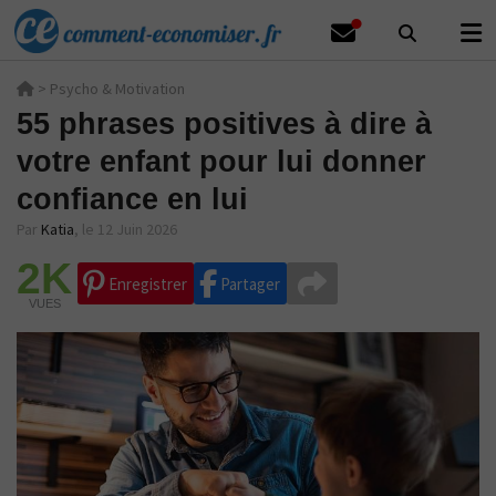
>
Psycho & Motivation
55 phrases positives à dire à
votre enfant pour lui donner
confiance en lui
Par
Katia
,
le 12 Juin 2026
2K
Enregistrer
Partager
VUES