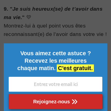
9. "
Je suis heureux(se) de t’avoir dans
ma vie.
"
💛
Montrez-lui à quel point vous êtes
reconnaissant(e) de l’avoir dans votre vie !
Vous aimez cette astuce ?
Recevez les meilleures
chaque matin.
C'est gratuit.
Rejoignez-nous