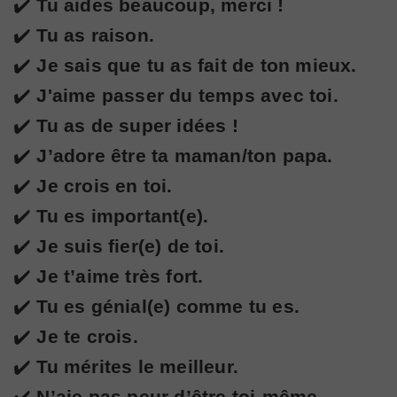
✔️
Tu aides beaucoup, merci !
✔️
Tu as raison.
✔️
Je sais que tu as fait de ton mieux.
✔️
J'aime passer du temps avec toi.
✔️
Tu as de super idées !
✔️
J’adore être ta maman/ton papa.
✔️
Je crois en toi.
✔️
Tu es important(e).
✔️
Je suis fier(e) de toi.
✔️
Je t’aime très fort.
✔️
Tu es génial(e) comme tu es.
✔️
Je te crois.
✔️
Tu mérites le meilleur.
✔️
N’aie pas peur d’être toi-même.