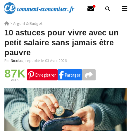
>
Argent & Budget
10 astuces pour vivre avec un
petit salaire sans jamais être
pauvre
Par
Nicolas
,
republié le 03 Avril 2026
87K
Enregistrer
Partager
VUES