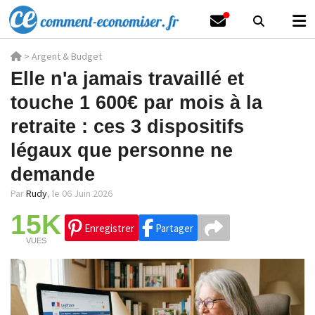
>
Argent & Budget
Elle n'a jamais travaillé et
touche 1 600€ par mois à la
retraite : ces 3 dispositifs
légaux que personne ne
demande
Par
Rudy
,
le 06 Juin 2026
15K
Enregistrer
Partager
VUES