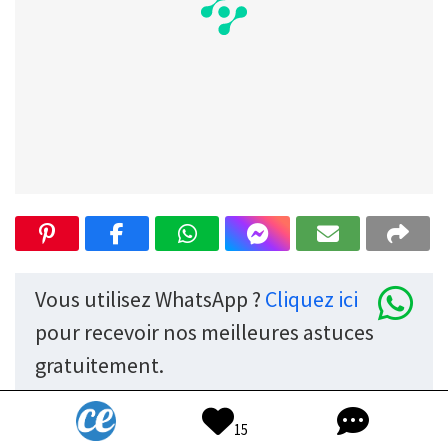
Vous utilisez WhatsApp ?
Cliquez ici
pour recevoir nos meilleures astuces
gratuitement.
15
Suivez-nous
sur Google News