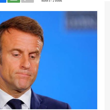
Noté
5
-
1
votes