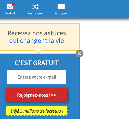
Gratuit
Au hasard
À propos
Recevez nos astuces
qui changent la vie
C'EST GRATUIT
Déjà 3 millions de lecteurs !