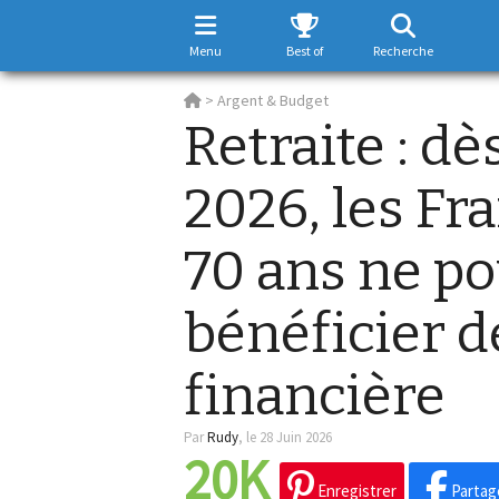
Menu
Best of
Recherche
>
Argent & Budget
Retraite : dès
2026, les Fr
70 ans ne po
bénéficier d
financière
Par
Rudy
,
le 28 Juin 2026
20K
Enregistrer
Partag