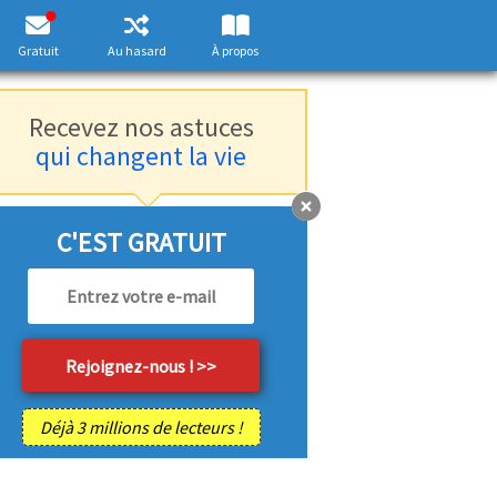
Gratuit
Au hasard
À propos
Recevez nos astuces
qui changent la vie
C'EST GRATUIT
Déjà 3 millions de lecteurs !