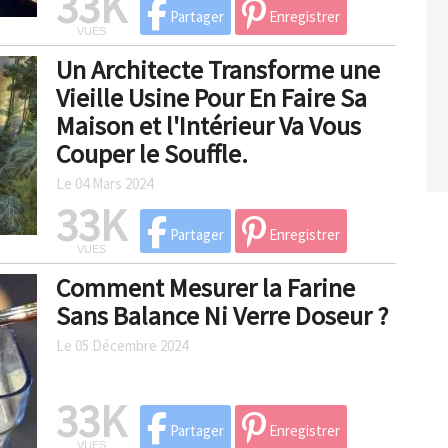
33K
Partager
Enregistrer
VUES
Un Architecte Transforme une
Vieille Usine Pour En Faire Sa
Maison et l'Intérieur Va Vous
Couper le Souffle.
Le 04 Mars 2024
33K
Partager
Enregistrer
VUES
Comment Mesurer la Farine
Sans Balance Ni Verre Doseur ?
Le 05 Décembre 2024
33K
Partager
Enregistrer
VUES