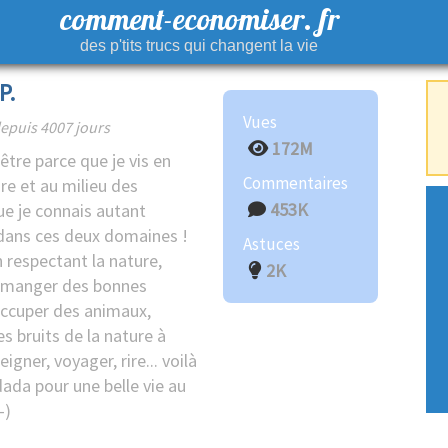
comment-economiser. fr
des p'tits trucs qui changent la vie
P.
Vues
epuis 4007 jours
172M
être parce que je vis en
Commentaires
re et au milieu des
453K
e je connais autant
dans ces deux domaines !
Astuces
 respectant la nature,
2K
t manger des bonnes
occuper des animaux,
es bruits de la nature à
eigner, voyager, rire... voilà
ada pour une belle vie au
-)