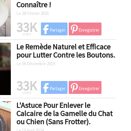
Connaître !
Le 28 Février 2025
33K
Partager
Enregistrer
VUES
Le Remède Naturel et Efficace
pour Lutter Contre les Boutons.
Le 06 Décembre 2019
33K
Partager
Enregistrer
VUES
L'Astuce Pour Enlever le
Calcaire de la Gamelle du Chat
ou Chien (Sans Frotter).
Le 19 Avril 2024