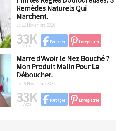
Remèdes Naturels Qui
Marchent.
Le 12 Novembre 2018
33K
Partager
Enregistrer
VUES
Marre d'Avoir le Nez Bouché ?
Mon Produit Malin Pour Le
Déboucher.
Le 15 Novembre 2024
33K
Partager
Enregistrer
VUES