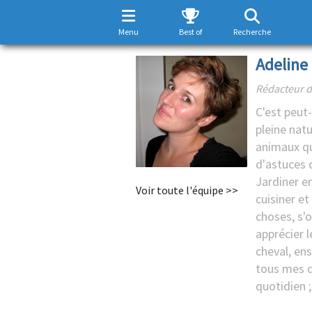
Menu
Best of
Recherche
Adeline 
Rédacteur d
C'est peut-
pleine natu
animaux qu
d'astuces 
Jardiner en
Voir toute l'équipe >>
cuisiner e
choses, s'
apprécier l
cheval, ens
tous mes d
quotidien ;