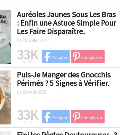
Auréoles Jaunes Sous Les Bras
: Enfin une Astuce Simple Pour
Les Faire Disparaître.
Le 26 Juillet 2018
33K
Partager
Enregistrer
VUES
Puis-Je Manger des Gnocchis
Périmés ? 5 Signes à Vérifier.
Le 29 Août 2025
33K
Partager
Enregistrer
VUES
Fini les Règles Douloureuses. 3