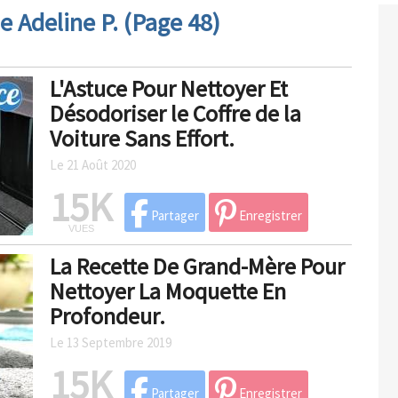
e Adeline P. (Page 48)
L'Astuce Pour Nettoyer Et
Désodoriser le Coffre de la
Voiture Sans Effort.
Le 21 Août 2020
15K
Partager
Enregistrer
VUES
La Recette De Grand-Mère Pour
Nettoyer La Moquette En
Profondeur.
Le 13 Septembre 2019
15K
Partager
Enregistrer