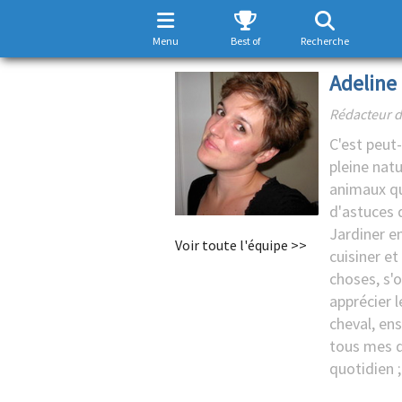
Menu
Best of
Recherche
Adeline 
Rédacteur d
C'est peut-
pleine natu
animaux qu
d'astuces 
Jardiner en
Voir toute l'équipe >>
cuisiner e
choses, s'
apprécier l
cheval, ens
tous mes d
quotidien ;