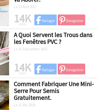
Le 13 Avril 2017
14K
Partager
Enregistrer
VUES
A Quoi Servent les Trous dans
les Fenêtres PVC ?
Le 21 Septembre 2023
14K
Partager
Enregistrer
VUES
Comment Fabriquer Une Mini-
Serre Pour Semis
Gratuitement.
Le 21 Mai 2020