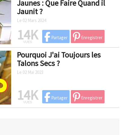
Jaunes : Que Faire Quand il
Jaunit ?
Le 02 Mars 2024
14K
Partager
Enregistrer
VUES
Pourquoi J'ai Toujours les
Talons Secs ?
Le 02 Mai 2023
14K
Partager
Enregistrer
VUES