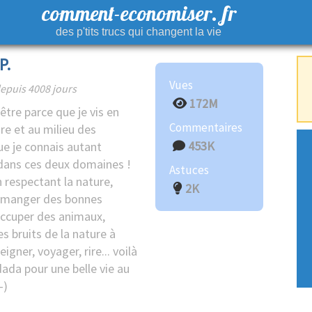
comment-economiser. fr
des p'tits trucs qui changent la vie
P.
Vues
epuis 4008 jours
172M
être parce que je vis en
Commentaires
re et au milieu des
453K
e je connais autant
dans ces deux domaines !
Astuces
 respectant la nature,
2K
t manger des bonnes
occuper des animaux,
es bruits de la nature à
eigner, voyager, rire... voilà
ada pour une belle vie au
-)