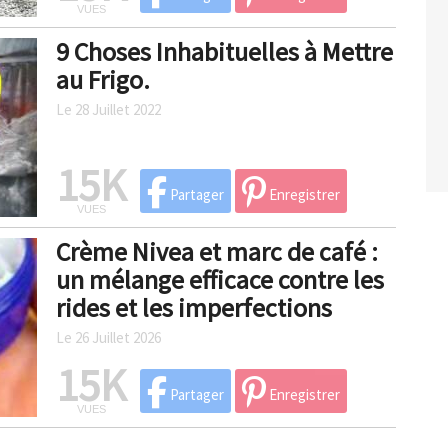
VUES
9 Choses Inhabituelles à Mettre
au Frigo.
Le 28 Juillet 2022
15K
Partager
Enregistrer
VUES
Crème Nivea et marc de café :
un mélange efficace contre les
rides et les imperfections
Le 26 Juillet 2026
15K
Partager
Enregistrer
VUES