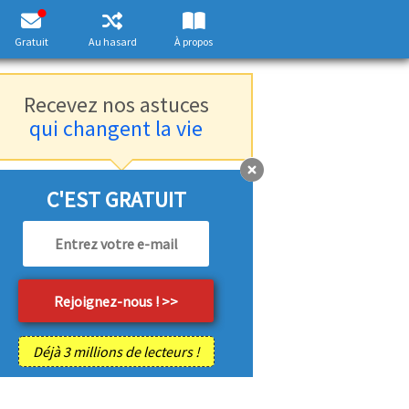
Gratuit
Au hasard
À propos
Recevez nos astuces
qui changent la vie
C'EST GRATUIT
Déjà 3 millions de lecteurs !