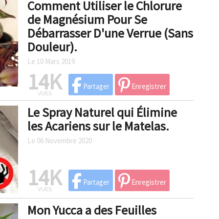
Comment Utiliser le Chlorure
de Magnésium Pour Se
Débarrasser D'une Verrue (Sans
Douleur).
Le 10 Mars 2019
14K
Partager
Enregistrer
VUES
Le Spray Naturel qui Élimine
les Acariens sur le Matelas.
Le 06 Novembre 2020
14K
Partager
Enregistrer
VUES
Mon Yucca a des Feuilles