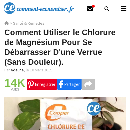
>
Santé & Remèdes
Comment Utiliser le Chlorure
de Magnésium Pour Se
Débarrasser D'une Verrue
(Sans Douleur).
Par
Adeline
,
le 10 Mars 2019
14K
Enregistrer
Partager
VUES