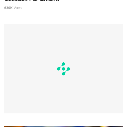
630K
Vues