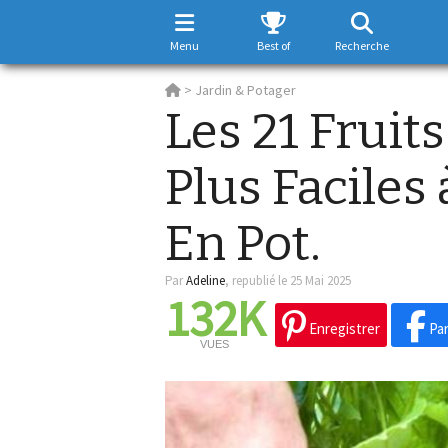
Menu
Best of
Recherche
>
Jardin & Potager
Les 21 Fruit
Plus Faciles
En Pot.
Par
Adeline
,
republié le 25 Mai 2025
132K
Enregistrer
Par
VUES