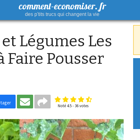
comment-economiser. fr
des p'tits trucs qui changent la vie
s et Légumes Les
 à Faire Pousser
tager
Noté
4.5
-
36
votes