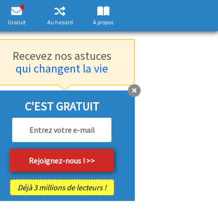
Gratuit
Au hasard
À propos
Recevez nos astuces
qui changent la vie
C'EST GRATUIT
Déjà 3 millions de lecteurs !