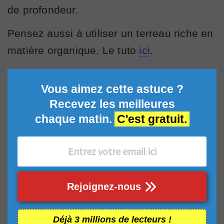
de profondeur.
Pensez aussi à utiliser un terreau riche en
matière organique. Le tuto
ici
.
Vous aimez cette astuce ?
Recevez les meilleures
chaque matin.
C'est gratuit.
Rejoignez-nous
Déjà 3 millions de lecteurs !