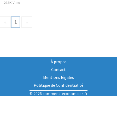
233K
Vues
«
1
»
À propos
Contact
Mentions légales
Politique de Confidentialité
© 2026 comment-economiser. fr