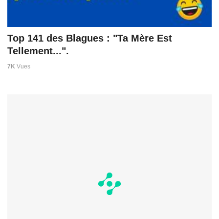
Top 141 des Blagues : "Ta Mère Est
Tellement...".
7K
Vues