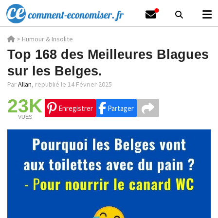
>
Humour & Insolite
Top 168 des Meilleures Blagues
sur les Belges.
Par
Allan
,
republié le 14 Février 2025
23K
Enregistrer
Partager
VUES