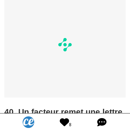
40. Un facteur remet une lettre
à un Belge :
8